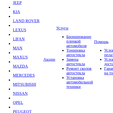
JEEP
KIA
LAND ROVER
Услуги
LEXUS
Бронирование
LIFAN
пленкой
Помощь
автомобиля
MAN
Тонировка
Усло
автостекла
опла
MAXUS
Акции
Замена
Усло
автостекла
дост
MAZDA
Ремонт сколов
Гара
автостекла
на т
MERCEDES
Установка
автомобильной
MITSUBISHI
техники
NISSAN
OPEL
PEUGEOT