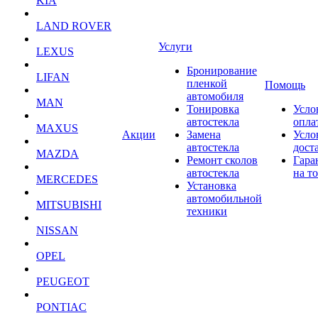
KIA
LAND ROVER
Услуги
LEXUS
Бронирование
LIFAN
пленкой
Помощь
автомобиля
MAN
Тонировка
Усло
автостекла
опла
MAXUS
Акции
Замена
Усло
автостекла
дост
MAZDA
Ремонт сколов
Гара
автостекла
на т
MERCEDES
Установка
автомобильной
MITSUBISHI
техники
NISSAN
OPEL
PEUGEOT
PONTIAC