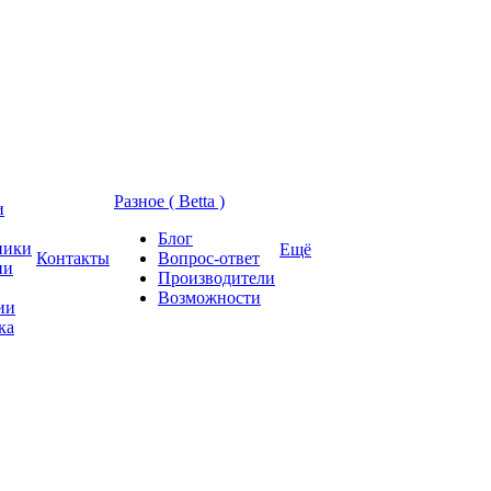
Разное ( Betta )
и
Блог
ники
Ещё
Контакты
Вопрос-ответ
ии
Производители
Возможности
ии
ка