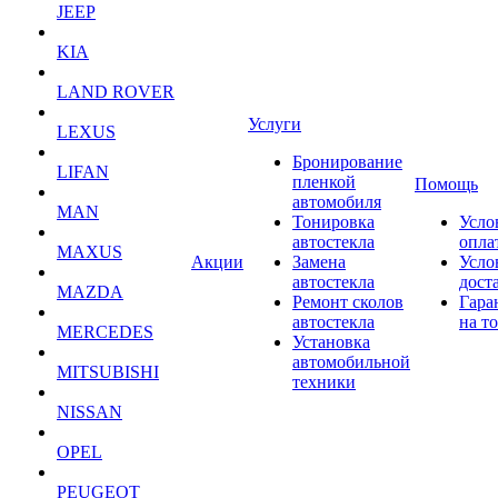
JEEP
KIA
LAND ROVER
Услуги
LEXUS
Бронирование
LIFAN
пленкой
Помощь
автомобиля
MAN
Тонировка
Усло
автостекла
опла
MAXUS
Акции
Замена
Усло
автостекла
дост
MAZDA
Ремонт сколов
Гара
автостекла
на т
MERCEDES
Установка
автомобильной
MITSUBISHI
техники
NISSAN
OPEL
PEUGEOT