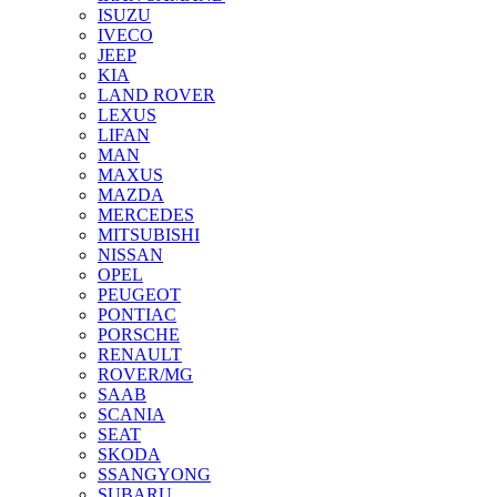
ISUZU
IVECO
JEEP
KIA
LAND ROVER
LEXUS
LIFAN
MAN
MAXUS
MAZDA
MERCEDES
MITSUBISHI
NISSAN
OPEL
PEUGEOT
PONTIAC
PORSCHE
RENAULT
ROVER/MG
SAAB
SCANIA
SEAT
SKODA
SSANGYONG
SUBARU