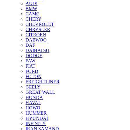
AUDI
BMW
CAMC
CHERY
CHEVROLET
CHRYSLER
CITROEN
DAEWOO
DAF
DAIHATSU
DODGE
FAW
FIAT
FORD
FOTON
FREIGHTLINER
GEELY
GREAT WALL
HONDA
HAVAL
HOWO
HUMMER
HYUNDAI
INFINITY
IRAN SAMAND