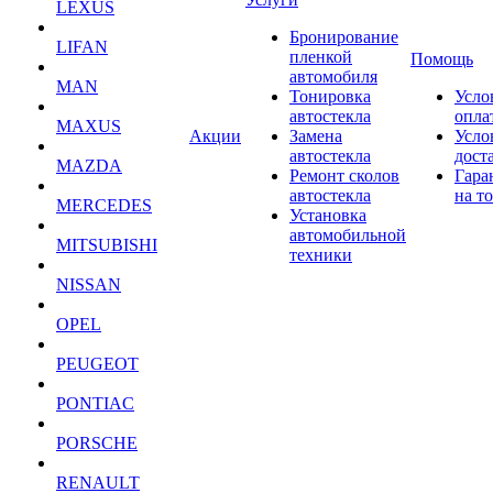
LEXUS
Бронирование
LIFAN
пленкой
Помощь
автомобиля
MAN
Тонировка
Усло
автостекла
опла
MAXUS
Акции
Замена
Усло
автостекла
дост
MAZDA
Ремонт сколов
Гара
автостекла
на т
MERCEDES
Установка
автомобильной
MITSUBISHI
техники
NISSAN
OPEL
PEUGEOT
PONTIAC
PORSCHE
RENAULT