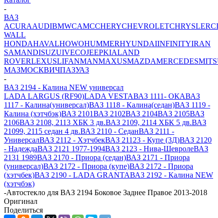
-
ВАЗ
ACURA
AUDI
BMW
CAMC
CHERY
CHEVROLET
CHRYSLER
C
WALL
HONDA
HAVAL
HOWO
HUMMER
HYUNDAI
INFINITY
IRAN
SAMAND
ISUZU
IVECO
JEEP
KIA
LAND
ROVER
LEXUS
LIFAN
MAN
MAXUS
MAZDA
MERCEDES
MITS
МАЗ
МОСКВИЧ
ПАЗ
УАЗ
-
ВАЗ 2194 - Калина NEW универсал
LADA LARGUS (RF90)
LADA VESTA
ВАЗ 1111- ОКА
ВАЗ
1117 - Калина(универсал)
ВАЗ 1118 - Калина(седан)
ВАЗ 1119 -
Калина (хэтчбэк)
ВАЗ 2101
ВАЗ 2102
ВАЗ 2104
ВАЗ 2105
ВАЗ
2106
ВАЗ 2108, 2113 ХБК 3 дв.
ВАЗ 2109, 2114 ХБК 5 дв.
ВАЗ
21099, 2115 седан 4 дв.
ВАЗ 2110 - Седан
ВАЗ 2111 -
Универсал
ВАЗ 2112 - Хэтчбек
ВАЗ 21123 - Купе (3Д)
ВАЗ 2120
- Надежда
ВАЗ 2121 1977-1994
ВАЗ 2123 - Нива-Шевроле
ВАЗ
2131 1989
ВАЗ 2170 - Приора (седан)
ВАЗ 2171 - Приора
(универсал)
ВАЗ 2172 - Приора (купе)
ВАЗ 2172 - Приора
(хэтчбек)
ВАЗ 2190 - LADA GRANTA
ВАЗ 2192 - Калина NEW
(хэтчбэк)
-
Автостекло для ВАЗ 2194 Боковое Заднее Правое 2013-2018
Оригинал
Поделиться