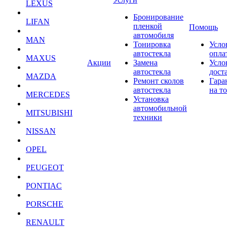
LEXUS
Бронирование
LIFAN
пленкой
Помощь
автомобиля
MAN
Тонировка
Усло
автостекла
опла
MAXUS
Акции
Замена
Усло
автостекла
дост
MAZDA
Ремонт сколов
Гара
автостекла
на т
MERCEDES
Установка
автомобильной
MITSUBISHI
техники
NISSAN
OPEL
PEUGEOT
PONTIAC
PORSCHE
RENAULT