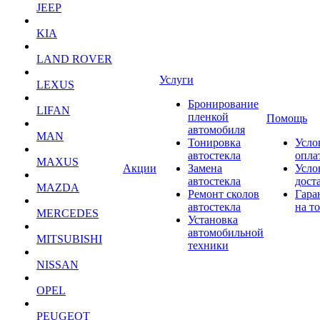
JEEP
KIA
LAND ROVER
Услуги
LEXUS
Бронирование
LIFAN
пленкой
Помощь
автомобиля
MAN
Тонировка
Усло
автостекла
опла
MAXUS
Акции
Замена
Усло
автостекла
дост
MAZDA
Ремонт сколов
Гара
автостекла
на т
MERCEDES
Установка
автомобильной
MITSUBISHI
техники
NISSAN
OPEL
PEUGEOT