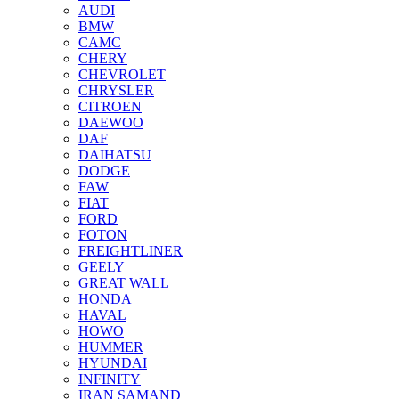
AUDI
BMW
CAMC
CHERY
CHEVROLET
CHRYSLER
CITROEN
DAEWOO
DAF
DAIHATSU
DODGE
FAW
FIAT
FORD
FOTON
FREIGHTLINER
GEELY
GREAT WALL
HONDA
HAVAL
HOWO
HUMMER
HYUNDAI
INFINITY
IRAN SAMAND