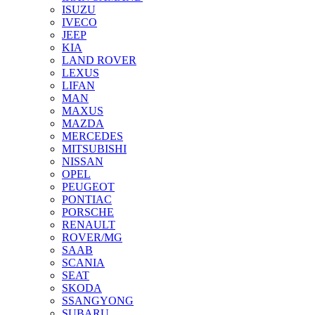
ISUZU
IVECO
JEEP
KIA
LAND ROVER
LEXUS
LIFAN
MAN
MAXUS
MAZDA
MERCEDES
MITSUBISHI
NISSAN
OPEL
PEUGEOT
PONTIAC
PORSCHE
RENAULT
ROVER/MG
SAAB
SCANIA
SEAT
SKODA
SSANGYONG
SUBARU