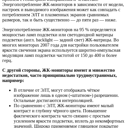
Энергопотребление ЖК-мониторов в зависимости от модели,
настроек и выводимого изображения может как совпадать с
потреблением ЭЛТ и плазменных экранов сравнимых
размеров, так и быть существенно — до пяти раз — ниже.
Энергопотребление ЖК-мониторов на 95 % определяется
мощностью ламп подсветки или светодиодной матрицы
подсветки (англ. backlight — задний свет) ЖК-матрицы. Во
многих мониторах 2007 года для настройки пользователем
яркости свечения экрана используется широтно-импульсная
модуляция ламп подсветки частотой от 150 до 400 и более
герц.
С другой стороны, ЖК-мониторы имеют и множество
недостатков, часто принципиально трудноустранимых,
например:
В отличие от ЭЛТ, могут отображать чёткое
изображение лишь в одном («штатном») разрешении.
Остальные достигаются интерполяцией.
По сравнению с ЭЛТ, ЖК-мониторы имеют малый
контраст и глубину чёрного цвета. Повышение
фактического контраста часто связано с простым
усилением яркости подсветки, вплоть до некомфортных
значений. Широко применяемое глянцевое покрытие