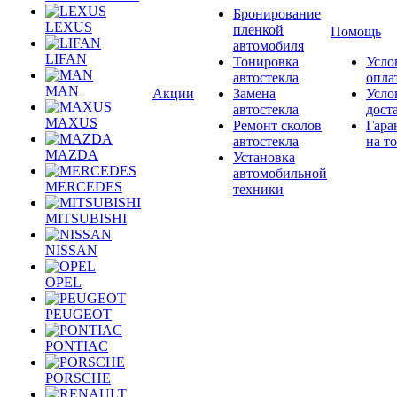
Бронирование
LEXUS
пленкой
Помощь
автомобиля
LIFAN
Тонировка
Усло
автостекла
опла
MAN
Акции
Замена
Усло
автостекла
дост
MAXUS
Ремонт сколов
Гара
автостекла
на т
MAZDA
Установка
автомобильной
MERCEDES
техники
MITSUBISHI
NISSAN
OPEL
PEUGEOT
PONTIAC
PORSCHE