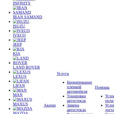
INFINITY
IRAN SAMAND
ISUZU
IVECO
JEEP
KIA
LAND ROVER
Услуги
LEXUS
Бронирование
LIFAN
пленкой
Помощь
автомобиля
MAN
Тонировка
Усло
автостекла
опла
MAXUS
Акции
Замена
Усло
автостекла
дост
MAZDA