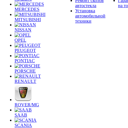
Ремонт сколов
Гара
автостекла
на т
MERCEDES
Установка
автомобильной
MITSUBISHI
техники
NISSAN
OPEL
PEUGEOT
PONTIAC
PORSCHE
RENAULT
ROVER/MG
SAAB
SCANIA