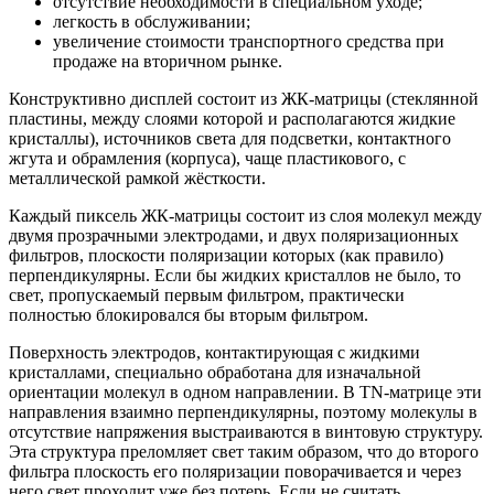
отсутствие необходимости в специальном уходе;
легкость в обслуживании;
увеличение стоимости транспортного средства при
продаже на вторичном рынке.
Конструктивно дисплей состоит из ЖК-матрицы (стеклянной
пластины, между слоями которой и располагаются жидкие
кристаллы), источников света для подсветки, контактного
жгута и обрамления (корпуса), чаще пластикового, с
металлической рамкой жёсткости.
Каждый пиксель ЖК-матрицы состоит из слоя молекул между
двумя прозрачными электродами, и двух поляризационных
фильтров, плоскости поляризации которых (как правило)
перпендикулярны. Если бы жидких кристаллов не было, то
свет, пропускаемый первым фильтром, практически
полностью блокировался бы вторым фильтром.
Поверхность электродов, контактирующая с жидкими
кристаллами, специально обработана для изначальной
ориентации молекул в одном направлении. В TN-матрице эти
направления взаимно перпендикулярны, поэтому молекулы в
отсутствие напряжения выстраиваются в винтовую структуру.
Эта структура преломляет свет таким образом, что до второго
фильтра плоскость его поляризации поворачивается и через
него свет проходит уже без потерь. Если не считать