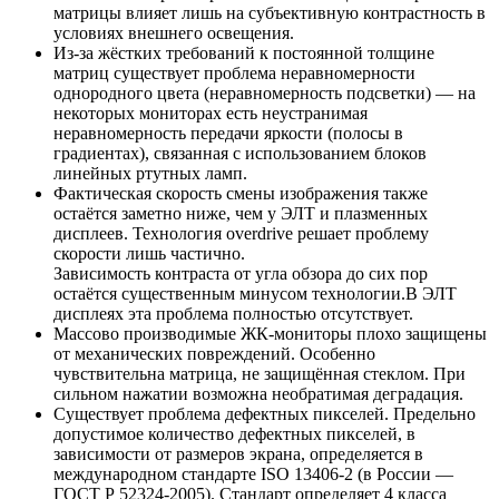
матрицы влияет лишь на субъективную контрастность в
условиях внешнего освещения.
Из-за жёстких требований к постоянной толщине
матриц существует проблема неравномерности
однородного цвета (неравномерность подсветки) — на
некоторых мониторах есть неустранимая
неравномерность передачи яркости (полосы в
градиентах), связанная с использованием блоков
линейных ртутных ламп.
Фактическая скорость смены изображения также
остаётся заметно ниже, чем у ЭЛТ и плазменных
дисплеев. Технология overdrive решает проблему
скорости лишь частично.
Зависимость контраста от угла обзора до сих пор
остаётся существенным минусом технологии.В ЭЛТ
дисплеях эта проблема полностью отсутствует.
Массово производимые ЖК-мониторы плохо защищены
от механических повреждений. Особенно
чувствительна матрица, не защищённая стеклом. При
сильном нажатии возможна необратимая деградация.
Существует проблема дефектных пикселей. Предельно
допустимое количество дефектных пикселей, в
зависимости от размеров экрана, определяется в
международном стандарте ISO 13406-2 (в России —
ГОСТ Р 52324-2005). Стандарт определяет 4 класса