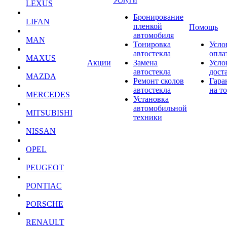
LEXUS
Бронирование
LIFAN
пленкой
Помощь
автомобиля
MAN
Тонировка
Усло
автостекла
опла
MAXUS
Акции
Замена
Усло
автостекла
дост
MAZDA
Ремонт сколов
Гара
автостекла
на т
MERCEDES
Установка
автомобильной
MITSUBISHI
техники
NISSAN
OPEL
PEUGEOT
PONTIAC
PORSCHE
RENAULT