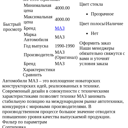
Цвет стекла
Минимальная
4000.00
цена
Прозрачное
Максимальная
4000.00
цена
Цвет полосы\Наличие
Быстрый
Бренд
МАЗ
просмотр
Нет
Марка
МАЗ
Автомобиля
Оформить заказ
Год выпуска
1990-1990
Наши менеджеры
МАЗ
обязательно свяжутся с
Производитель
(Оригинал)
вами и уточнят
Бренд
МАЗ
условия заказа
Характеристики
Сравнить
Автомобили МАЗ – это воплощение новаторских
конструкторских идей, реализованных в технике.
Современный дизайн в совокупности с техническими
характеристиками позволяет технике МАЗ занимать
стабильную позицию на международном рынке автотехники,
конкурируя с мировыми производителями. В
производственном процессе большое значение отводится
повышению уровня качества выпускаемой продукции.
Фильтр по параметрам
Сортировка