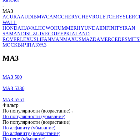
-
МАЗ
ACURA
AUDI
BMW
CAMC
CHERY
CHEVROLET
CHRYSLER
C
WALL
HONDA
HAVAL
HOWO
HUMMER
HYUNDAI
INFINITY
IRAN
SAMAND
ISUZU
IVECO
JEEP
KIA
LAND
ROVER
LEXUS
LIFAN
MAN
MAXUS
MAZDA
MERCEDES
MITS
МОСКВИЧ
ПАЗ
УАЗ
МАЗ
МАЗ 500
МАЗ 5336
МАЗ 5551
Фильтр
По популярности (возрастание)
По популярности (убывание)
По популярности (возрастание)
По алфавиту (убывание)
По алфавиту (возрастание)
По цене (убывание)