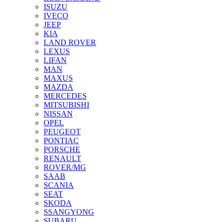
ISUZU
IVECO
JEEP
KIA
LAND ROVER
LEXUS
LIFAN
MAN
MAXUS
MAZDA
MERCEDES
MITSUBISHI
NISSAN
OPEL
PEUGEOT
PONTIAC
PORSCHE
RENAULT
ROVER/MG
SAAB
SCANIA
SEAT
SKODA
SSANGYONG
SUBARU