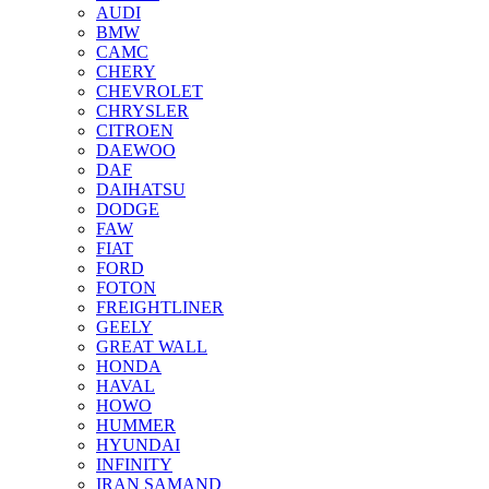
AUDI
BMW
CAMC
CHERY
CHEVROLET
CHRYSLER
CITROEN
DAEWOO
DAF
DAIHATSU
DODGE
FAW
FIAT
FORD
FOTON
FREIGHTLINER
GEELY
GREAT WALL
HONDA
HAVAL
HOWO
HUMMER
HYUNDAI
INFINITY
IRAN SAMAND