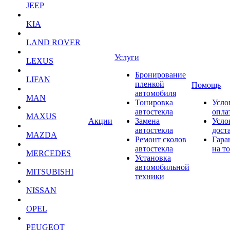
JEEP
KIA
LAND ROVER
Услуги
LEXUS
Бронирование
LIFAN
пленкой
Помощь
автомобиля
MAN
Тонировка
Усло
автостекла
опла
MAXUS
Акции
Замена
Усло
автостекла
дост
MAZDA
Ремонт сколов
Гара
автостекла
на т
MERCEDES
Установка
автомобильной
MITSUBISHI
техники
NISSAN
OPEL
PEUGEOT