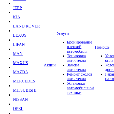
JEEP
KIA
LAND ROVER
Услуги
LEXUS
Бронирование
LIFAN
пленкой
Помощь
автомобиля
MAN
Тонировка
Усло
автостекла
опла
MAXUS
Акции
Замена
Усло
автостекла
дост
MAZDA
Ремонт сколов
Гара
автостекла
на т
MERCEDES
Установка
автомобильной
MITSUBISHI
техники
NISSAN
OPEL