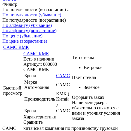
Фильтр
По популярности (возрастание)
По популярности (убывание)
По популярности (возрастание)
По алфавиту (убывание)
По алфавиту (возрастание)
По цене (убывание)
По цене (возрастание)
CAMC КМК
CAMC КМК
Тип стекла
Есть в наличии
Артикул: 000000
Ветровое
CAMC КМК
Бренд
САМС
Цвет стекла
Марка
САМС
Автомобиля
Зеленое
Быстрый
просмотр
КМК (
Оформить заказ
Производитель
Китай
Наши менеджеры
)
обязательно свяжутся с
Бренд
САМС
вами и уточнят условия
Характеристики
заказа
Сравнить
CAMC — китайская компания по производству грузовой