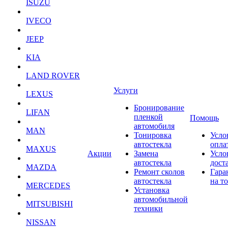
ISUZU
IVECO
JEEP
KIA
LAND ROVER
Услуги
LEXUS
Бронирование
LIFAN
пленкой
Помощь
автомобиля
MAN
Тонировка
Усло
автостекла
опла
MAXUS
Акции
Замена
Усло
автостекла
дост
MAZDA
Ремонт сколов
Гара
автостекла
на т
MERCEDES
Установка
автомобильной
MITSUBISHI
техники
NISSAN