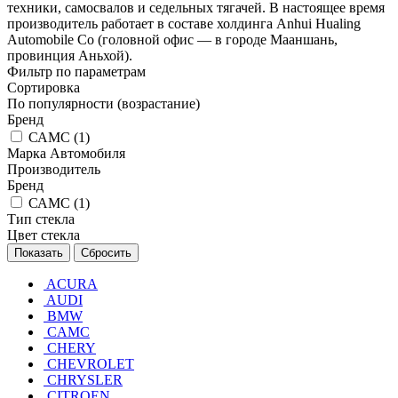
техники, самосвалов и седельных тягачей. В настоящее время
производитель работает в составе холдинга Anhui Hualing
Automobile Co (головной офис — в городе Мааншань,
провинция Аньхой).
Фильтр по параметрам
Сортировка
По популярности (возрастание)
Бренд
САМС (
1
)
Марка Автомобиля
Производитель
Бренд
САМС (
1
)
Тип стекла
Цвет стекла
Сбросить
ACURA
AUDI
BMW
CAMC
CHERY
CHEVROLET
CHRYSLER
CITROEN