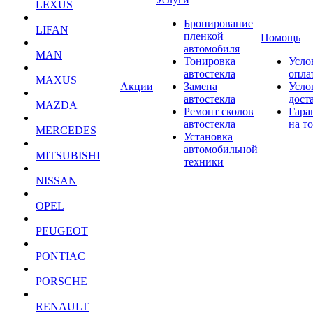
LEXUS
Бронирование
LIFAN
пленкой
Помощь
автомобиля
MAN
Тонировка
Усло
автостекла
опла
MAXUS
Акции
Замена
Усло
автостекла
дост
MAZDA
Ремонт сколов
Гара
автостекла
на т
MERCEDES
Установка
автомобильной
MITSUBISHI
техники
NISSAN
OPEL
PEUGEOT
PONTIAC
PORSCHE
RENAULT