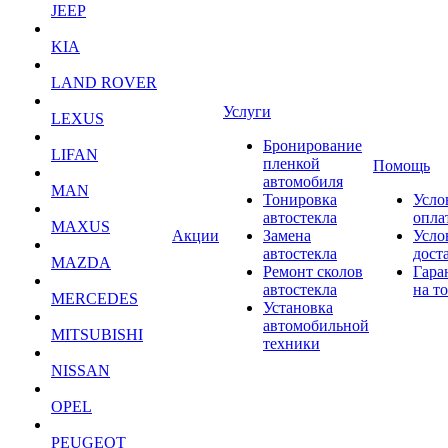
JEEP
KIA
LAND ROVER
Услуги
LEXUS
Бронирование
LIFAN
пленкой
Помощь
автомобиля
MAN
Тонировка
Усло
автостекла
опла
MAXUS
Акции
Замена
Усло
автостекла
дост
MAZDA
Ремонт сколов
Гара
автостекла
на т
MERCEDES
Установка
автомобильной
MITSUBISHI
техники
NISSAN
OPEL
PEUGEOT