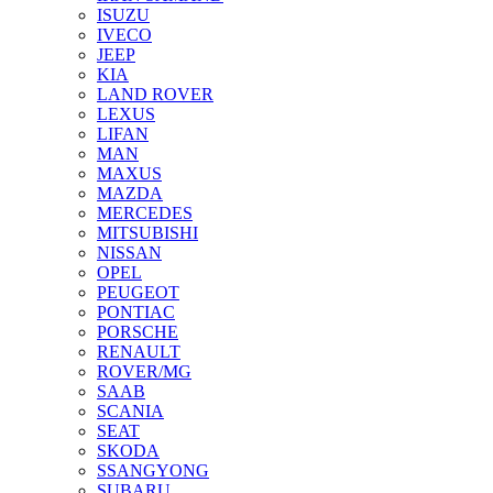
ISUZU
IVECO
JEEP
KIA
LAND ROVER
LEXUS
LIFAN
MAN
MAXUS
MAZDA
MERCEDES
MITSUBISHI
NISSAN
OPEL
PEUGEOT
PONTIAC
PORSCHE
RENAULT
ROVER/MG
SAAB
SCANIA
SEAT
SKODA
SSANGYONG
SUBARU