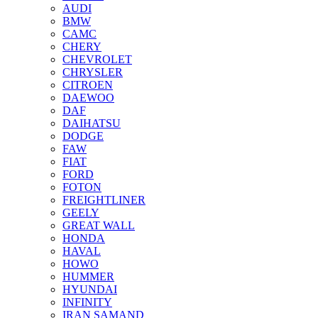
AUDI
BMW
CAMC
CHERY
CHEVROLET
CHRYSLER
CITROEN
DAEWOO
DAF
DAIHATSU
DODGE
FAW
FIAT
FORD
FOTON
FREIGHTLINER
GEELY
GREAT WALL
HONDA
HAVAL
HOWO
HUMMER
HYUNDAI
INFINITY
IRAN SAMAND