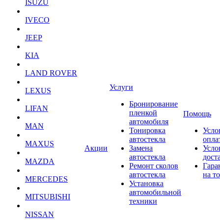
ISUZU
IVECO
JEEP
KIA
LAND ROVER
Услуги
LEXUS
Бронирование
LIFAN
пленкой
Помощь
автомобиля
MAN
Тонировка
Усло
автостекла
опла
MAXUS
Акции
Замена
Усло
автостекла
дост
MAZDA
Ремонт сколов
Гара
автостекла
на т
MERCEDES
Установка
автомобильной
MITSUBISHI
техники
NISSAN