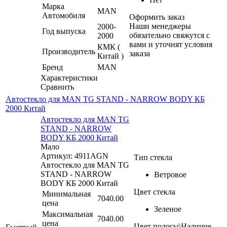
Марка
MAN
Автомобиля
Оформить заказ
Наши менеджеры
2000-
Год выпуска
обязательно свяжутся с
2000
вами и уточнят условия
КМК (
Производитель
заказа
Китай )
Бренд
MAN
Характеристики
Сравнить
Автостекло для MAN TG STAND - NARROW BODY КБ
2000 Китай
Автостекло для MAN TG
STAND - NARROW
BODY КБ 2000 Китай
Мало
Артикул: 4911AGN
Тип стекла
Автостекло для MAN TG
STAND - NARROW
Ветровое
BODY КБ 2000 Китай
Цвет стекла
Минимальная
7040.00
цена
Зеленое
Максимальная
7040.00
цена
Цвет полосы\Наличие