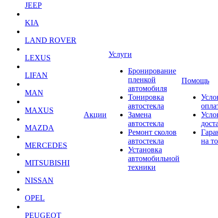
JEEP
KIA
LAND ROVER
Услуги
LEXUS
Бронирование
LIFAN
пленкой
Помощь
автомобиля
MAN
Тонировка
Усло
автостекла
опла
MAXUS
Акции
Замена
Усло
автостекла
дост
MAZDA
Ремонт сколов
Гара
автостекла
на т
MERCEDES
Установка
автомобильной
MITSUBISHI
техники
NISSAN
OPEL
PEUGEOT