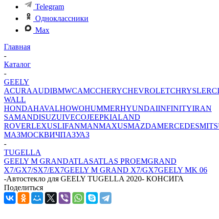
Telegram
Одноклассники
Max
Главная
-
Каталог
-
GEELY
ACURA
AUDI
BMW
CAMC
CHERY
CHEVROLET
CHRYSLER
C
WALL
HONDA
HAVAL
HOWO
HUMMER
HYUNDAI
INFINITY
IRAN
SAMAND
ISUZU
IVECO
JEEP
KIA
LAND
ROVER
LEXUS
LIFAN
MAN
MAXUS
MAZDA
MERCEDES
MITS
МАЗ
МОСКВИЧ
ПАЗ
УАЗ
-
TUGELLA
GEELY M GRAND
ATLAS
ATLAS PRO
EMGRAND
X7/GX7/SX7/EX7
GEELY M GRAND X7/GX7
GEELY MK 06
-
Автостекло для GEELY TUGELLA 2020- КОНСИГА
Поделиться