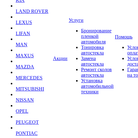
KIA
LAND ROVER
Услуги
LEXUS
Бронирование
LIFAN
пленкой
Помощь
автомобиля
MAN
Тонировка
Усло
автостекла
опла
MAXUS
Акции
Замена
Усло
автостекла
дост
MAZDA
Ремонт сколов
Гара
автостекла
на т
MERCEDES
Установка
автомобильной
MITSUBISHI
техники
NISSAN
OPEL
PEUGEOT
PONTIAC