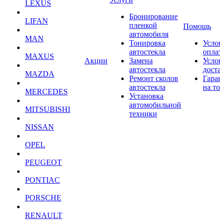
LEXUS
Бронирование
LIFAN
пленкой
Помощь
автомобиля
MAN
Тонировка
Усло
автостекла
опла
MAXUS
Акции
Замена
Усло
автостекла
дост
MAZDA
Ремонт сколов
Гара
автостекла
на т
MERCEDES
Установка
автомобильной
MITSUBISHI
техники
NISSAN
OPEL
PEUGEOT
PONTIAC
PORSCHE
RENAULT