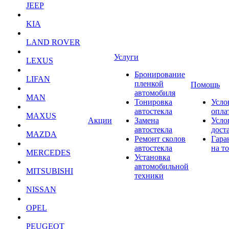
JEEP
KIA
LAND ROVER
Услуги
LEXUS
Бронирование
LIFAN
пленкой
Помощь
автомобиля
MAN
Тонировка
Усло
автостекла
опла
MAXUS
Акции
Замена
Усло
автостекла
дост
MAZDA
Ремонт сколов
Гара
автостекла
на т
MERCEDES
Установка
автомобильной
MITSUBISHI
техники
NISSAN
OPEL
PEUGEOT