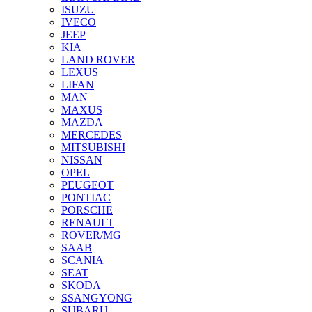
ISUZU
IVECO
JEEP
KIA
LAND ROVER
LEXUS
LIFAN
MAN
MAXUS
MAZDA
MERCEDES
MITSUBISHI
NISSAN
OPEL
PEUGEOT
PONTIAC
PORSCHE
RENAULT
ROVER/MG
SAAB
SCANIA
SEAT
SKODA
SSANGYONG
SUBARU