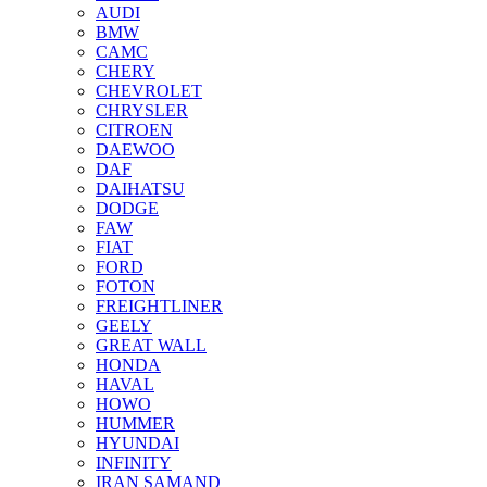
AUDI
BMW
CAMC
CHERY
CHEVROLET
CHRYSLER
CITROEN
DAEWOO
DAF
DAIHATSU
DODGE
FAW
FIAT
FORD
FOTON
FREIGHTLINER
GEELY
GREAT WALL
HONDA
HAVAL
HOWO
HUMMER
HYUNDAI
INFINITY
IRAN SAMAND