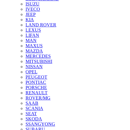
ISUZU
IVECO
JEEP
KIA
LAND ROVER
LEXUS
LIFAN
MAN
MAXUS
MAZDA
MERCEDES
MITSUBISHI
NISSAN
OPEL
PEUGEOT
PONTIAC
PORSCHE
RENAULT
ROVER/MG
SAAB
SCANIA
SEAT
SKODA
SSANGYONG
SUBARU