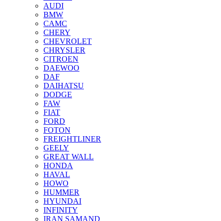
AUDI
BMW
CAMC
CHERY
CHEVROLET
CHRYSLER
CITROEN
DAEWOO
DAF
DAIHATSU
DODGE
FAW
FIAT
FORD
FOTON
FREIGHTLINER
GEELY
GREAT WALL
HONDA
HAVAL
HOWO
HUMMER
HYUNDAI
INFINITY
IRAN SAMAND