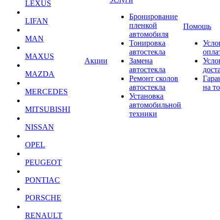
LEXUS
Бронирование
LIFAN
пленкой
Помощь
автомобиля
MAN
Тонировка
Усло
автостекла
опла
MAXUS
Акции
Замена
Усло
автостекла
дост
MAZDA
Ремонт сколов
Гара
автостекла
на т
MERCEDES
Установка
автомобильной
MITSUBISHI
техники
NISSAN
OPEL
PEUGEOT
PONTIAC
PORSCHE
RENAULT