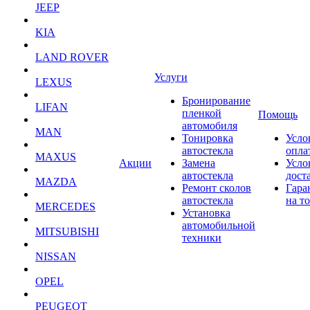
JEEP
KIA
LAND ROVER
Услуги
LEXUS
Бронирование
LIFAN
пленкой
Помощь
автомобиля
MAN
Тонировка
Усло
автостекла
опла
MAXUS
Акции
Замена
Усло
автостекла
дост
MAZDA
Ремонт сколов
Гара
автостекла
на т
MERCEDES
Установка
автомобильной
MITSUBISHI
техники
NISSAN
OPEL
PEUGEOT