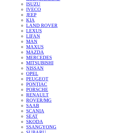
ISUZU
IVECO
JEEP
KIA
LAND ROVER
LEXUS
LIFAN
MAN
MAXUS
MAZDA
MERCEDES
MITSUBISHI
NISSAN
OPEL
PEUGEOT
PONTIAC
PORSCHE
RENAULT
ROVER/MG
SAAB
SCANIA
SEAT
SKODA
SSANGYONG
SUBARU