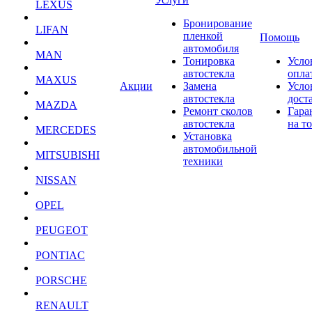
LEXUS
Бронирование
LIFAN
пленкой
Помощь
автомобиля
MAN
Тонировка
Усло
автостекла
опла
MAXUS
Акции
Замена
Усло
автостекла
дост
MAZDA
Ремонт сколов
Гара
автостекла
на т
MERCEDES
Установка
автомобильной
MITSUBISHI
техники
NISSAN
OPEL
PEUGEOT
PONTIAC
PORSCHE
RENAULT