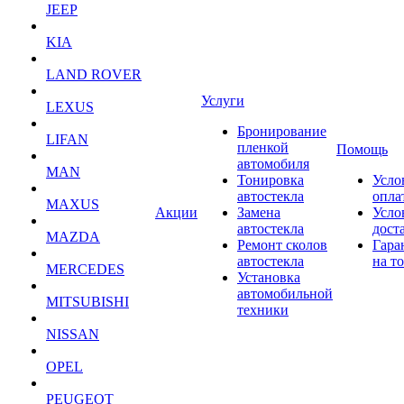
JEEP
KIA
LAND ROVER
Услуги
LEXUS
Бронирование
LIFAN
пленкой
Помощь
автомобиля
MAN
Тонировка
Усло
автостекла
опла
MAXUS
Акции
Замена
Усло
автостекла
дост
MAZDA
Ремонт сколов
Гара
автостекла
на т
MERCEDES
Установка
автомобильной
MITSUBISHI
техники
NISSAN
OPEL
PEUGEOT