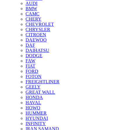
AUDI
BMW
CAMC
CHERY
CHEVROLET
CHRYSLER
CITROEN
DAEWOO
DAF
DAIHATSU
DODGE
FAW
FIAT
FORD
FOTON
FREIGHTLINER
GEELY
GREAT WALL
HONDA
HAVAL
HOWO
HUMMER
HYUNDAI
INFINITY
IRAN SAMAND