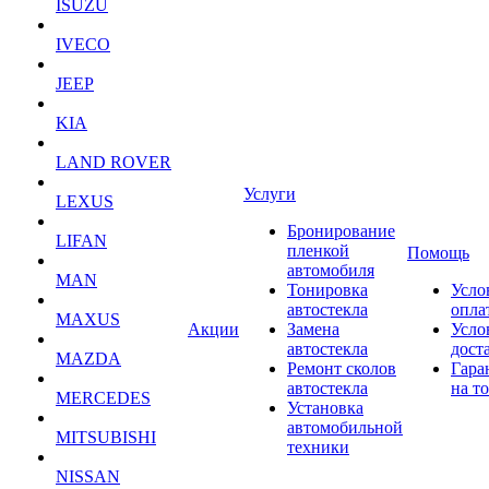
ISUZU
IVECO
JEEP
KIA
LAND ROVER
Услуги
LEXUS
Бронирование
LIFAN
пленкой
Помощь
автомобиля
MAN
Тонировка
Усло
автостекла
опла
MAXUS
Акции
Замена
Усло
автостекла
дост
MAZDA
Ремонт сколов
Гара
автостекла
на т
MERCEDES
Установка
автомобильной
MITSUBISHI
техники
NISSAN