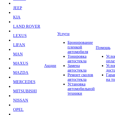
JEEP
KIA
LAND ROVER
Услуги
LEXUS
Бронирование
LIFAN
пленкой
Помощь
автомобиля
MAN
Тонировка
Усло
автостекла
опла
MAXUS
Акции
Замена
Усло
автостекла
дост
MAZDA
Ремонт сколов
Гара
автостекла
на т
MERCEDES
Установка
автомобильной
MITSUBISHI
техники
NISSAN
OPEL