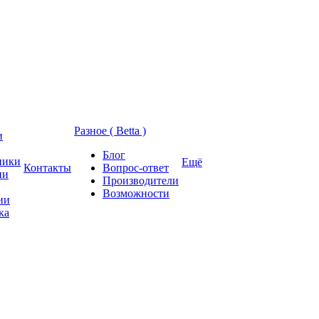
Разное ( Betta )
и
Блог
ники
Ещё
Контакты
Вопрос-ответ
ии
Производители
Возможности
ии
ка