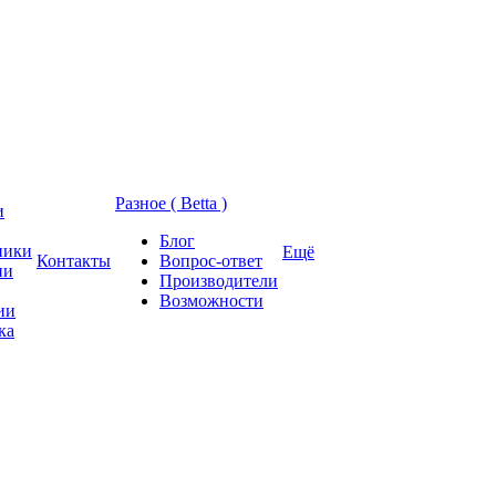
Разное ( Betta )
и
Блог
ники
Ещё
Контакты
Вопрос-ответ
ии
Производители
Возможности
ии
ка