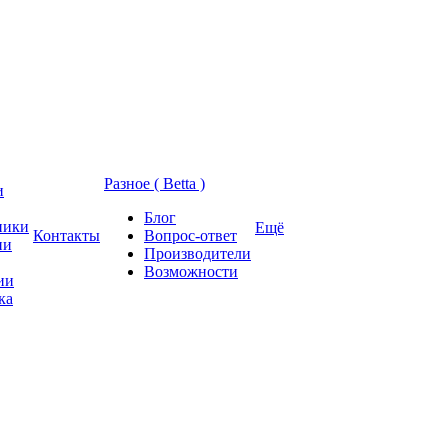
Разное ( Betta )
и
Блог
ники
Ещё
Контакты
Вопрос-ответ
ии
Производители
Возможности
ии
ка