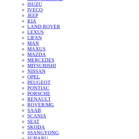
ISUZU
IVECO
JEEP
KIA
LAND ROVER
LEXUS
LIFAN
MAN
MAXUS
MAZDA
MERCEDES
MITSUBISHI
NISSAN
OPEL
PEUGEOT
PONTIAC
PORSCHE
RENAULT
ROVER/MG
SAAB
SCANIA
SEAT
SKODA
SSANGYONG
SUBARU