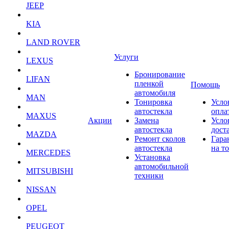
JEEP
KIA
LAND ROVER
Услуги
LEXUS
Бронирование
LIFAN
пленкой
Помощь
автомобиля
MAN
Тонировка
Усло
автостекла
опла
MAXUS
Акции
Замена
Усло
автостекла
дост
MAZDA
Ремонт сколов
Гара
автостекла
на т
MERCEDES
Установка
автомобильной
MITSUBISHI
техники
NISSAN
OPEL
PEUGEOT