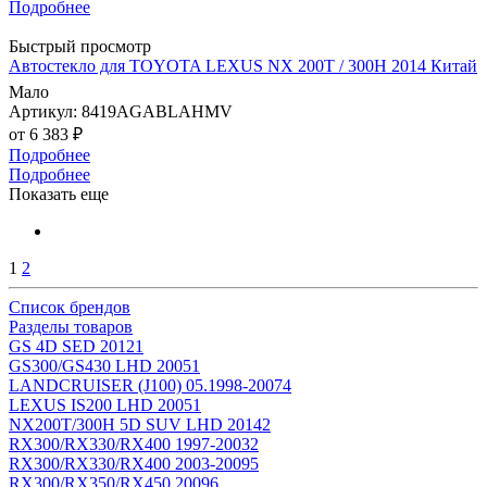
Подробнее
Быстрый просмотр
Автостекло для TOYOTA LEXUS NX 200T / 300H 2014 Китай
Мало
Артикул: 8419AGABLAHMV
от
6 383 ₽
Подробнее
Подробнее
Показать еще
1
2
Список брендов
Разделы товаров
GS 4D SED 2012
1
GS300/GS430 LHD 2005
1
LANDCRUISER (J100) 05.1998-2007
4
LEXUS IS200 LHD 2005
1
NX200T/300H 5D SUV LHD 2014
2
RX300/RX330/RX400 1997-2003
2
RX300/RX330/RX400 2003-2009
5
RX300/RX350/RX450 2009
6