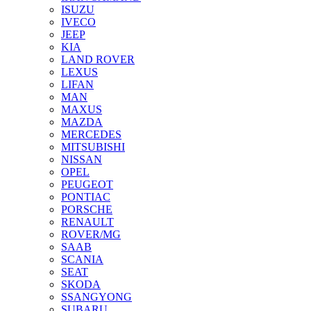
ISUZU
IVECO
JEEP
KIA
LAND ROVER
LEXUS
LIFAN
MAN
MAXUS
MAZDA
MERCEDES
MITSUBISHI
NISSAN
OPEL
PEUGEOT
PONTIAC
PORSCHE
RENAULT
ROVER/MG
SAAB
SCANIA
SEAT
SKODA
SSANGYONG
SUBARU