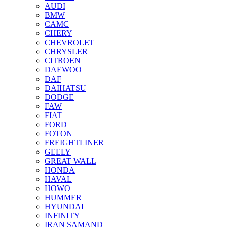
AUDI
BMW
CAMC
CHERY
CHEVROLET
CHRYSLER
CITROEN
DAEWOO
DAF
DAIHATSU
DODGE
FAW
FIAT
FORD
FOTON
FREIGHTLINER
GEELY
GREAT WALL
HONDA
HAVAL
HOWO
HUMMER
HYUNDAI
INFINITY
IRAN SAMAND