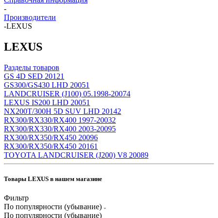
-
Производители
-
LEXUS
LEXUS
Разделы товаров
GS 4D SED 2012
1
GS300/GS430 LHD 2005
1
LANDCRUISER (J100) 05.1998-2007
4
LEXUS IS200 LHD 2005
1
NX200T/300H 5D SUV LHD 2014
2
RX300/RX330/RX400 1997-2003
2
RX300/RX330/RX400 2003-2009
5
RX300/RX350/RX450 2009
6
RX300/RX350/RX450 2016
1
TOYOTA LANDCRUISER (J200) V8 2008
9
Товары LEXUS в нашем магазине
Фильтр
По популярности (убывание)
По популярности (убывание)