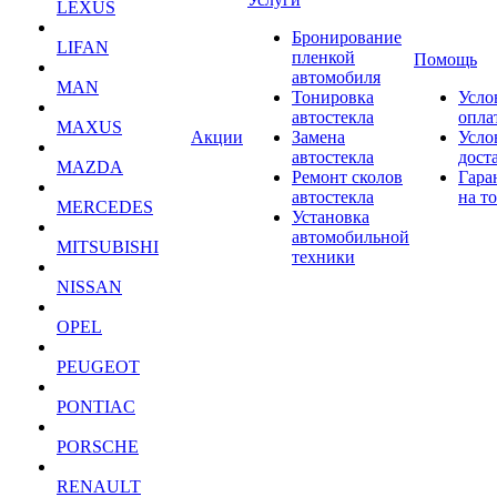
LEXUS
Бронирование
LIFAN
пленкой
Помощь
автомобиля
MAN
Тонировка
Усло
автостекла
опла
MAXUS
Акции
Замена
Усло
автостекла
дост
MAZDA
Ремонт сколов
Гара
автостекла
на т
MERCEDES
Установка
автомобильной
MITSUBISHI
техники
NISSAN
OPEL
PEUGEOT
PONTIAC
PORSCHE
RENAULT