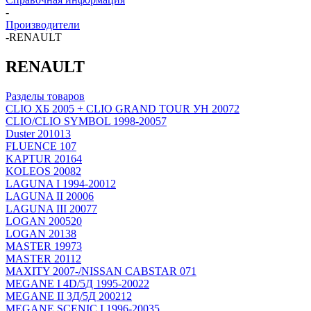
-
Производители
-
RENAULT
RENAULT
Разделы товаров
CLIO ХБ 2005 + CLIO GRAND TOUR УН 2007
2
CLIO/CLIO SYMBOL 1998-2005
7
Duster 2010
13
FLUENCE 10
7
KAPTUR 2016
4
KOLEOS 2008
2
LAGUNA I 1994-2001
2
LAGUNA II 2000
6
LAGUNA III 2007
7
LOGAN 2005
20
LOGAN 2013
8
MASTER 1997
3
MASTER 2011
2
MAXITY 2007-/NISSAN CABSTAR 07
1
MEGANE I 4D/5Д 1995-2002
2
MEGANE II 3Д/5Д 2002
12
MEGANE SCENIC I 1996-2003
5