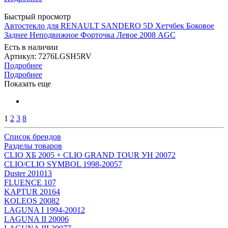
Быстрый просмотр
Автостекло для RENAULT SANDERO 5D Хетчбек Боковое
Заднее Неподвижное Форточка Левое 2008 AGC
Есть в наличии
Артикул: 7276LGSH5RV
Подробнее
Подробнее
Показать еще
1
2
3
8
Список брендов
Разделы товаров
CLIO ХБ 2005 + CLIO GRAND TOUR УН 2007
2
CLIO/CLIO SYMBOL 1998-2005
7
Duster 2010
13
FLUENCE 10
7
KAPTUR 2016
4
KOLEOS 2008
2
LAGUNA I 1994-2001
2
LAGUNA II 2000
6