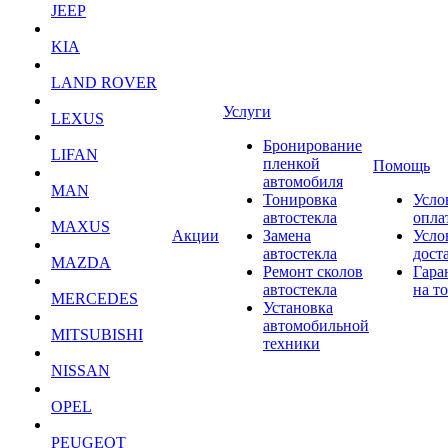
JEEP
KIA
LAND ROVER
Услуги
LEXUS
Бронирование
LIFAN
пленкой
Помощь
автомобиля
MAN
Тонировка
Усло
автостекла
опла
MAXUS
Акции
Замена
Усло
автостекла
дост
MAZDA
Ремонт сколов
Гара
автостекла
на т
MERCEDES
Установка
автомобильной
MITSUBISHI
техники
NISSAN
OPEL
PEUGEOT