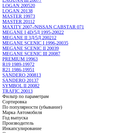
LAGUNA III 2007
7
LOGAN 2005
20
LOGAN 2013
8
MASTER 1997
3
MASTER 2011
2
MAXITY 2007-/NISSAN CABSTAR 07
1
MEGANE I 4D/5Д 1995-2002
2
MEGANE II 3Д/5Д 2002
12
MEGANE SCENIC I 1996-2003
5
MEGANE SCENIC II 2003
9
MEGANE SCENIC III 2008
7
PREMIUM 1996
3
R19 1989-1997
2
R21 1986-1995
1
SANDERO 2008
13
SANDERO 2013
7
SYMBOL II 2008
2
TRAFIC 2001
3
Фильтр по параметрам
Сортировка
По популярности (убывание)
Марка Автомобиля
Год выпуска
Производитель
Инкапсулирование