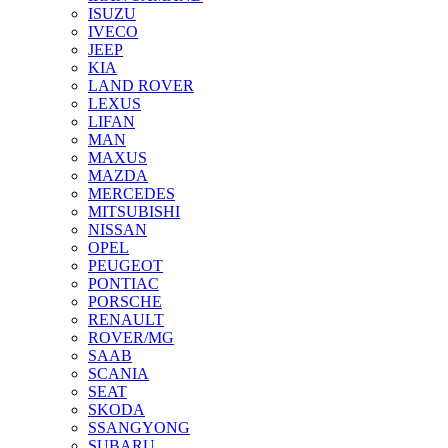
ISUZU
IVECO
JEEP
KIA
LAND ROVER
LEXUS
LIFAN
MAN
MAXUS
MAZDA
MERCEDES
MITSUBISHI
NISSAN
OPEL
PEUGEOT
PONTIAC
PORSCHE
RENAULT
ROVER/MG
SAAB
SCANIA
SEAT
SKODA
SSANGYONG
SUBARU