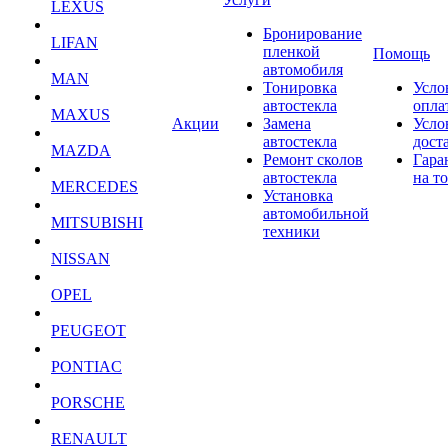
LEXUS
Бронирование
LIFAN
пленкой
Помощь
автомобиля
MAN
Тонировка
Усло
автостекла
опла
MAXUS
Акции
Замена
Усло
автостекла
дост
MAZDA
Ремонт сколов
Гара
автостекла
на т
MERCEDES
Установка
автомобильной
MITSUBISHI
техники
NISSAN
OPEL
PEUGEOT
PONTIAC
PORSCHE
RENAULT