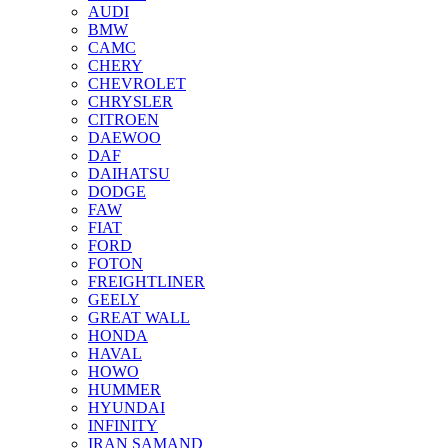
AUDI
BMW
CAMC
CHERY
CHEVROLET
CHRYSLER
CITROEN
DAEWOO
DAF
DAIHATSU
DODGE
FAW
FIAT
FORD
FOTON
FREIGHTLINER
GEELY
GREAT WALL
HONDA
HAVAL
HOWO
HUMMER
HYUNDAI
INFINITY
IRAN SAMAND