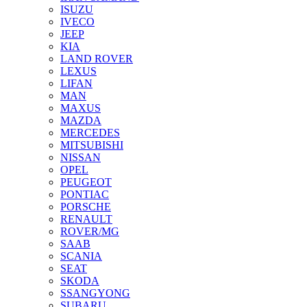
ISUZU
IVECO
JEEP
KIA
LAND ROVER
LEXUS
LIFAN
MAN
MAXUS
MAZDA
MERCEDES
MITSUBISHI
NISSAN
OPEL
PEUGEOT
PONTIAC
PORSCHE
RENAULT
ROVER/MG
SAAB
SCANIA
SEAT
SKODA
SSANGYONG
SUBARU