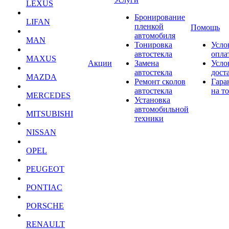
LEXUS
Бронирование
LIFAN
пленкой
Помощь
автомобиля
MAN
Тонировка
Усло
автостекла
опла
MAXUS
Акции
Замена
Усло
автостекла
дост
MAZDA
Ремонт сколов
Гара
автостекла
на т
MERCEDES
Установка
автомобильной
MITSUBISHI
техники
NISSAN
OPEL
PEUGEOT
PONTIAC
PORSCHE
RENAULT