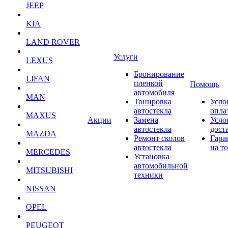
JEEP
KIA
LAND ROVER
Услуги
LEXUS
Бронирование
LIFAN
пленкой
Помощь
автомобиля
MAN
Тонировка
Усло
автостекла
опла
MAXUS
Акции
Замена
Усло
автостекла
дост
MAZDA
Ремонт сколов
Гара
автостекла
на т
MERCEDES
Установка
автомобильной
MITSUBISHI
техники
NISSAN
OPEL
PEUGEOT