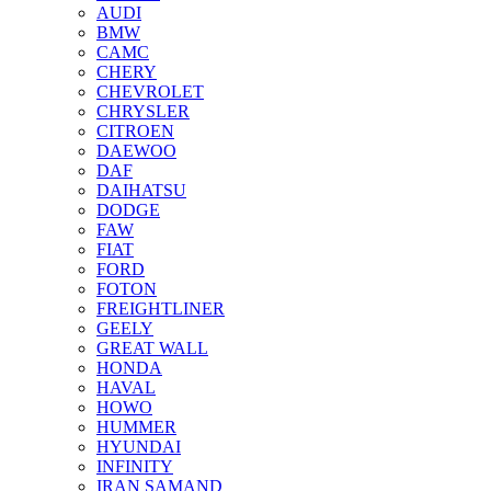
AUDI
BMW
CAMC
CHERY
CHEVROLET
CHRYSLER
CITROEN
DAEWOO
DAF
DAIHATSU
DODGE
FAW
FIAT
FORD
FOTON
FREIGHTLINER
GEELY
GREAT WALL
HONDA
HAVAL
HOWO
HUMMER
HYUNDAI
INFINITY
IRAN SAMAND