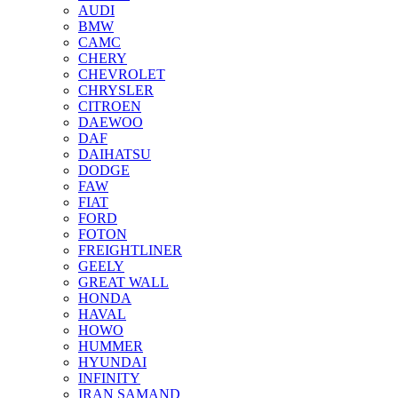
AUDI
BMW
CAMC
CHERY
CHEVROLET
CHRYSLER
CITROEN
DAEWOO
DAF
DAIHATSU
DODGE
FAW
FIAT
FORD
FOTON
FREIGHTLINER
GEELY
GREAT WALL
HONDA
HAVAL
HOWO
HUMMER
HYUNDAI
INFINITY
IRAN SAMAND