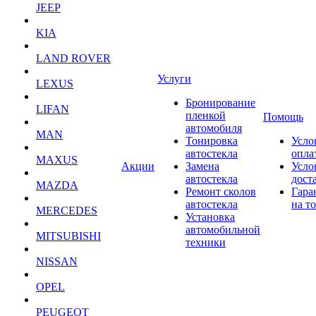
JEEP
KIA
LAND ROVER
Услуги
LEXUS
Бронирование
LIFAN
пленкой
Помощь
автомобиля
MAN
Тонировка
Усло
автостекла
опла
MAXUS
Акции
Замена
Усло
автостекла
дост
MAZDA
Ремонт сколов
Гара
автостекла
на т
MERCEDES
Установка
автомобильной
MITSUBISHI
техники
NISSAN
OPEL
PEUGEOT