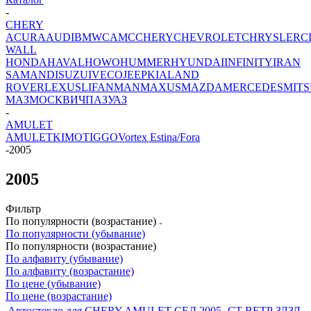
-
CHERY
ACURA
AUDI
BMW
CAMC
CHERY
CHEVROLET
CHRYSLER
C
WALL
HONDA
HAVAL
HOWO
HUMMER
HYUNDAI
INFINITY
IRAN
SAMAND
ISUZU
IVECO
JEEP
KIA
LAND
ROVER
LEXUS
LIFAN
MAN
MAXUS
MAZDA
MERCEDES
MITS
МАЗ
МОСКВИЧ
ПАЗ
УАЗ
-
AMULET
AMULET
KIMO
TIGGO
Vortex Estina/Fora
-
2005
2005
Фильтр
По популярности (возрастание)
По популярности (убывание)
По популярности (возрастание)
По алфавиту (убывание)
По алфавиту (возрастание)
По цене (убывание)
По цене (возрастание)
Автостекло для CHERY AMULET СЕД 2005- СТ ВЕТР ЗЛЗЛ