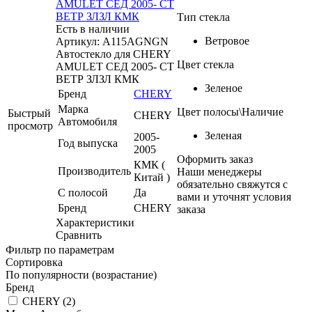
AMULET СЕД 2005- СТ
ВЕТР ЗЛЗЛ КМК
Тип стекла
Есть в наличии
Ветровое
Артикул: A115AGNGN
Автостекло для CHERY
Цвет стекла
AMULET СЕД 2005- СТ
ВЕТР ЗЛЗЛ КМК
Зеленое
Бренд
CHERY
Марка
Цвет полосы\Наличие
Быстрый
CHERY
Автомобиля
просмотр
Зеленая
2005-
Год выпуска
2005
Оформить заказ
КМК (
Производитель
Наши менеджеры
Китай )
обязательно свяжутся с
С полосой
Да
вами и уточнят условия
Бренд
CHERY
заказа
Характеристики
Сравнить
Фильтр по параметрам
Сортировка
По популярности (возрастание)
Бренд
CHERY (
2
)