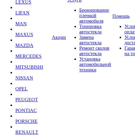
LEXUS
Бронирование
LIFAN
пленкой
Помощь
автомобиля
MAN
Тонировка
Усло
автостекла
опла
MAXUS
Акции
Замена
Усло
автостекла
дост
MAZDA
Ремонт сколов
Гара
автостекла
на т
MERCEDES
Установка
автомобильной
MITSUBISHI
техники
NISSAN
OPEL
PEUGEOT
PONTIAC
PORSCHE
RENAULT