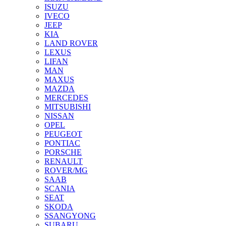
ISUZU
IVECO
JEEP
KIA
LAND ROVER
LEXUS
LIFAN
MAN
MAXUS
MAZDA
MERCEDES
MITSUBISHI
NISSAN
OPEL
PEUGEOT
PONTIAC
PORSCHE
RENAULT
ROVER/MG
SAAB
SCANIA
SEAT
SKODA
SSANGYONG
SUBARU