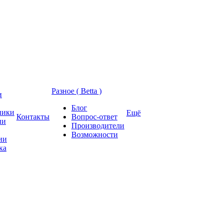
Разное ( Betta )
и
Блог
ники
Ещё
Контакты
Вопрос-ответ
ии
Производители
Возможности
ии
ка