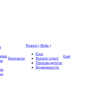
Разное ( Betta )
и
Блог
ники
Ещё
Контакты
Вопрос-ответ
ии
Производители
Возможности
ии
ка