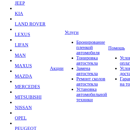
JEEP
KIA
LAND ROVER
Услуги
LEXUS
Бронирование
LIFAN
пленкой
Помощь
автомобиля
MAN
Тонировка
Усло
автостекла
опла
MAXUS
Акции
Замена
Усло
автостекла
дост
MAZDA
Ремонт сколов
Гара
автостекла
на т
MERCEDES
Установка
автомобильной
MITSUBISHI
техники
NISSAN
OPEL
PEUGEOT