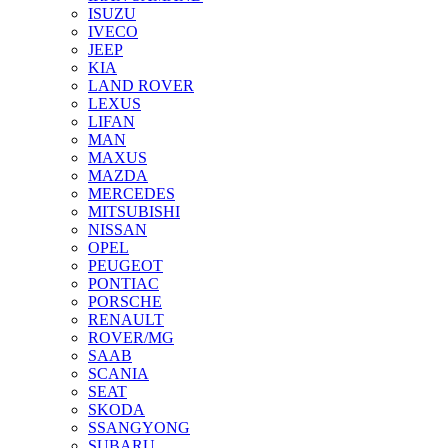
ISUZU
IVECO
JEEP
KIA
LAND ROVER
LEXUS
LIFAN
MAN
MAXUS
MAZDA
MERCEDES
MITSUBISHI
NISSAN
OPEL
PEUGEOT
PONTIAC
PORSCHE
RENAULT
ROVER/MG
SAAB
SCANIA
SEAT
SKODA
SSANGYONG
SUBARU