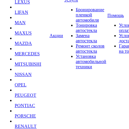
LEXUS
Бронирование
LIFAN
пленкой
Помощь
автомобиля
MAN
Тонировка
Усло
автостекла
опла
MAXUS
Акции
Замена
Усло
автостекла
дост
MAZDA
Ремонт сколов
Гара
автостекла
на т
MERCEDES
Установка
автомобильной
MITSUBISHI
техники
NISSAN
OPEL
PEUGEOT
PONTIAC
PORSCHE
RENAULT