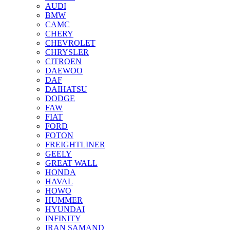
AUDI
BMW
CAMC
CHERY
CHEVROLET
CHRYSLER
CITROEN
DAEWOO
DAF
DAIHATSU
DODGE
FAW
FIAT
FORD
FOTON
FREIGHTLINER
GEELY
GREAT WALL
HONDA
HAVAL
HOWO
HUMMER
HYUNDAI
INFINITY
IRAN SAMAND