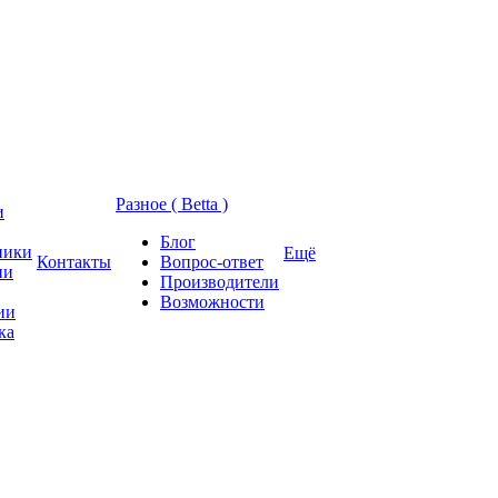
Разное ( Betta )
и
Блог
ники
Ещё
Контакты
Вопрос-ответ
ии
Производители
Возможности
ии
ка