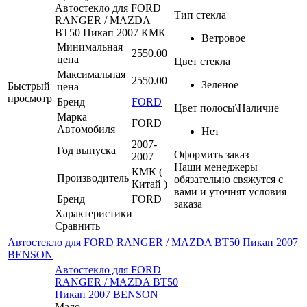
Автостекло для FORD
Тип стекла
RANGER / MAZDA
BT50 Пикап 2007 КМК
Ветровое
Минимальная
2550.00
цена
Цвет стекла
Максимальная
2550.00
Зеленое
Быстрый
цена
просмотр
Бренд
FORD
Цвет полосы\Наличие
Марка
FORD
Автомобиля
Нет
2007-
Год выпуска
Оформить заказ
2007
Наши менеджеры
КМК (
Производитель
обязательно свяжутся с
Китай )
вами и уточнят условия
Бренд
FORD
заказа
Характеристики
Сравнить
Автостекло для FORD RANGER / MAZDA BT50 Пикап 2007
BENSON
Автостекло для FORD
RANGER / MAZDA BT50
Пикап 2007 BENSON
Мало