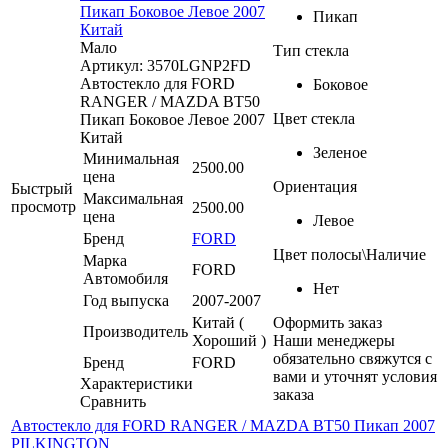
Пикап Боковое Левое 2007
Пикап
Китай
Мало
Тип стекла
Артикул: 3570LGNP2FD
Автостекло для FORD
Боковое
RANGER / MAZDA BT50
Цвет стекла
Пикап Боковое Левое 2007
Китай
Зеленое
Минимальная
2500.00
цена
Ориентация
Быстрый
Максимальная
просмотр
2500.00
цена
Левое
Бренд
FORD
Цвет полосы\Наличие
Марка
FORD
Автомобиля
Нет
Год выпуска
2007-2007
Китай (
Оформить заказ
Производитель
Хороший )
Наши менеджеры
обязательно свяжутся с
Бренд
FORD
вами и уточнят условия
Характеристики
заказа
Сравнить
Автостекло для FORD RANGER / MAZDA BT50 Пикап 2007
PILKINGTON