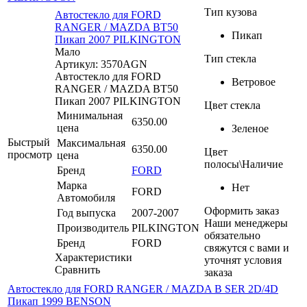
Тип кузова
Автостекло для FORD
RANGER / MAZDA BT50
Пикап
Пикап 2007 PILKINGTON
Мало
Тип стекла
Артикул: 3570AGN
Автостекло для FORD
Ветровое
RANGER / MAZDA BT50
Пикап 2007 PILKINGTON
Цвет стекла
Минимальная
6350.00
цена
Зеленое
Быстрый
Максимальная
6350.00
Цвет
просмотр
цена
полосы\Наличие
Бренд
FORD
Марка
Нет
FORD
Автомобиля
Оформить заказ
Год выпуска
2007-2007
Наши менеджеры
Производитель
PILKINGTON
обязательно
Бренд
FORD
свяжутся с вами и
Характеристики
уточнят условия
Сравнить
заказа
Автостекло для FORD RANGER / MAZDA B SER 2D/4D
Пикап 1999 BENSON