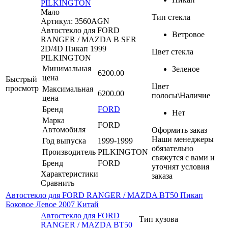
PILKINGTON
Мало
Тип стекла
Артикул: 3560AGN
Автостекло для FORD
Ветровое
RANGER / MAZDA B SER
2D/4D Пикап 1999
Цвет стекла
PILKINGTON
Минимальная
Зеленое
6200.00
цена
Быстрый
Цвет
просмотр
Максимальная
6200.00
полосы\Наличие
цена
Бренд
FORD
Нет
Марка
FORD
Автомобиля
Оформить заказ
Наши менеджеры
Год выпуска
1999-1999
обязательно
Производитель
PILKINGTON
свяжутся с вами и
Бренд
FORD
уточнят условия
Характеристики
заказа
Сравнить
Автостекло для FORD RANGER / MAZDA BT50 Пикап
Боковое Левое 2007 Китай
Автостекло для FORD
Тип кузова
RANGER / MAZDA BT50