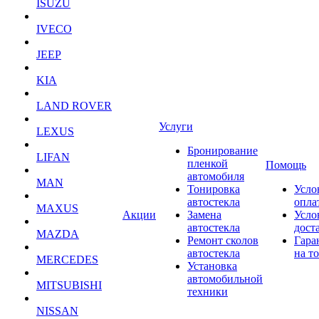
ISUZU
IVECO
JEEP
KIA
LAND ROVER
Услуги
LEXUS
Бронирование
LIFAN
пленкой
Помощь
автомобиля
MAN
Тонировка
Усло
автостекла
опла
MAXUS
Акции
Замена
Усло
автостекла
дост
MAZDA
Ремонт сколов
Гара
автостекла
на т
MERCEDES
Установка
автомобильной
MITSUBISHI
техники
NISSAN