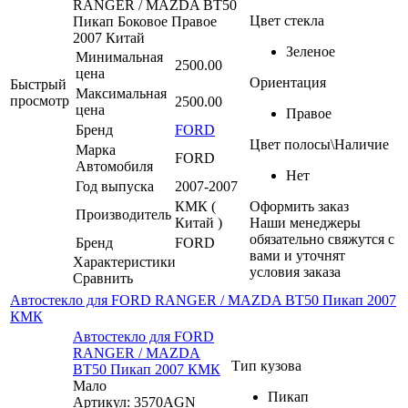
RANGER / MAZDA BT50
Цвет стекла
Пикап Боковое Правое
2007 Китай
Зеленое
Минимальная
2500.00
цена
Ориентация
Быстрый
Максимальная
просмотр
2500.00
цена
Правое
Бренд
FORD
Цвет полосы\Наличие
Марка
FORD
Автомобиля
Нет
Год выпуска
2007-2007
КМК (
Оформить заказ
Производитель
Китай )
Наши менеджеры
обязательно свяжутся с
Бренд
FORD
вами и уточнят
Характеристики
условия заказа
Сравнить
Автостекло для FORD RANGER / MAZDA BT50 Пикап 2007
КМК
Автостекло для FORD
RANGER / MAZDA
Тип кузова
BT50 Пикап 2007 КМК
Мало
Пикап
Артикул: 3570AGN