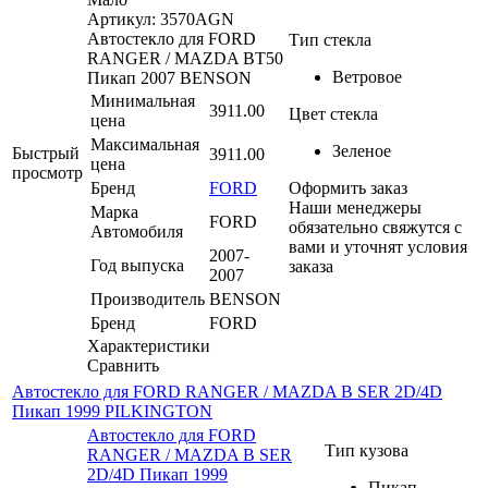
Артикул: 3570AGN
Автостекло для FORD
Тип стекла
RANGER / MAZDA BT50
Ветровое
Пикап 2007 BENSON
Минимальная
3911.00
Цвет стекла
цена
Максимальная
Зеленое
Быстрый
3911.00
цена
просмотр
Бренд
FORD
Оформить заказ
Наши менеджеры
Марка
FORD
обязательно свяжутся с
Автомобиля
вами и уточнят условия
2007-
Год выпуска
заказа
2007
Производитель
BENSON
Бренд
FORD
Характеристики
Сравнить
Автостекло для FORD RANGER / MAZDA B SER 2D/4D
Пикап 1999 PILKINGTON
Автостекло для FORD
Тип кузова
RANGER / MAZDA B SER
2D/4D Пикап 1999
Пикап