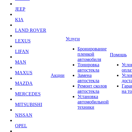
JEEP
KIA
LAND ROVER
Услуги
LEXUS
Бронирование
LIFAN
пленкой
Помощь
автомобиля
MAN
Тонировка
Усло
автостекла
опла
MAXUS
Акции
Замена
Усло
автостекла
дост
MAZDA
Ремонт сколов
Гара
автостекла
на т
MERCEDES
Установка
автомобильной
MITSUBISHI
техники
NISSAN
OPEL