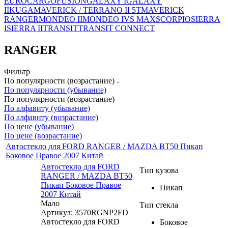
EUROCARGO
FUSION
GALAXY I
GALAXY
II
KUGA
MAVERICK / TERRANO II 5T
MAVERICK
RANGER
MONDEO II
MONDEO IV
S MAX
SCORPIO
SIERRA
I
SIERRA II
TRANSIT
TRANSIT CONNECT
RANGER
Фильтр
По популярности (возрастание)
По популярности (убывание)
По популярности (возрастание)
По алфавиту (убывание)
По алфавиту (возрастание)
По цене (убывание)
По цене (возрастание)
Автостекло для FORD RANGER / MAZDA BT50 Пикап
Боковое Правое 2007 Китай
Автостекло для FORD
Тип кузова
RANGER / MAZDA BT50
Пикап Боковое Правое
Пикап
2007 Китай
Мало
Тип стекла
Артикул: 3570RGNP2FD
Автостекло для FORD
Боковое