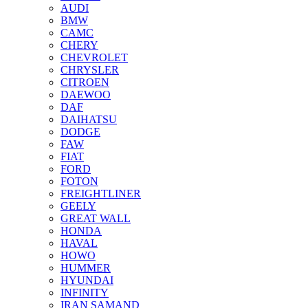
AUDI
BMW
CAMC
CHERY
CHEVROLET
CHRYSLER
CITROEN
DAEWOO
DAF
DAIHATSU
DODGE
FAW
FIAT
FORD
FOTON
FREIGHTLINER
GEELY
GREAT WALL
HONDA
HAVAL
HOWO
HUMMER
HYUNDAI
INFINITY
IRAN SAMAND