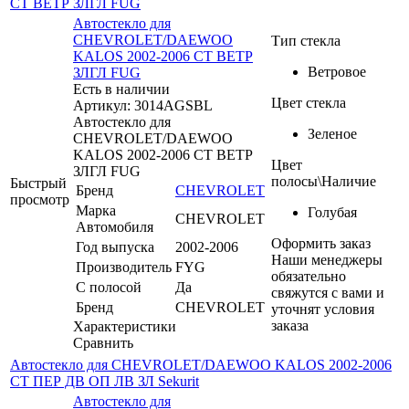
СТ ВЕТР ЗЛГЛ FUG
Автостекло для
CHEVROLET/DAEWOO
Тип стекла
KALOS 2002-2006 СТ ВЕТР
Ветровое
ЗЛГЛ FUG
Есть в наличии
Цвет стекла
Артикул: 3014AGSBL
Автостекло для
Зеленое
CHEVROLET/DAEWOO
KALOS 2002-2006 СТ ВЕТР
Цвет
ЗЛГЛ FUG
полосы\Наличие
Быстрый
Бренд
CHEVROLET
просмотр
Марка
Голубая
CHEVROLET
Автомобиля
Оформить заказ
Год выпуска
2002-2006
Наши менеджеры
Производитель
FYG
обязательно
С полосой
Да
свяжутся с вами и
Бренд
CHEVROLET
уточнят условия
заказа
Характеристики
Сравнить
Автостекло для CHEVROLET/DAEWOO KALOS 2002-2006
СТ ПЕР ДВ ОП ЛВ ЗЛ Sekurit
Автостекло для