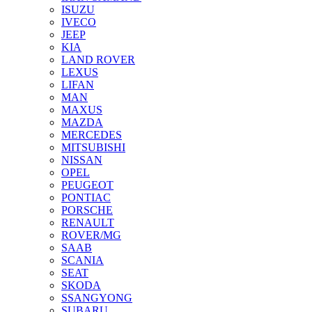
ISUZU
IVECO
JEEP
KIA
LAND ROVER
LEXUS
LIFAN
MAN
MAXUS
MAZDA
MERCEDES
MITSUBISHI
NISSAN
OPEL
PEUGEOT
PONTIAC
PORSCHE
RENAULT
ROVER/MG
SAAB
SCANIA
SEAT
SKODA
SSANGYONG
SUBARU