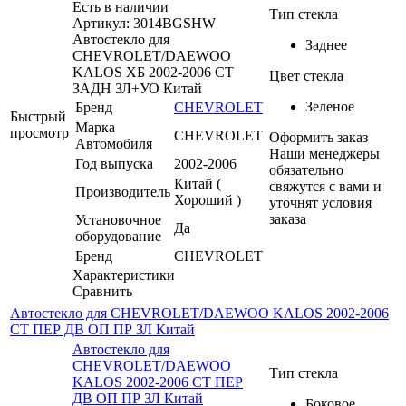
Есть в наличии
Тип стекла
Артикул: 3014BGSHW
Автостекло для
Заднее
CHEVROLET/DAEWOO
KALOS ХБ 2002-2006 СТ
Цвет стекла
ЗАДН ЗЛ+УО Китай
Зеленое
Бренд
CHEVROLET
Быстрый
Марка
просмотр
CHEVROLET
Оформить заказ
Автомобиля
Наши менеджеры
Год выпуска
2002-2006
обязательно
Китай (
свяжутся с вами и
Производитель
Хороший )
уточнят условия
заказа
Установочное
Да
оборудование
Бренд
CHEVROLET
Характеристики
Сравнить
Автостекло для CHEVROLET/DAEWOO KALOS 2002-2006
СТ ПЕР ДВ ОП ПР ЗЛ Китай
Автостекло для
CHEVROLET/DAEWOO
Тип стекла
KALOS 2002-2006 СТ ПЕР
ДВ ОП ПР ЗЛ Китай
Боковое