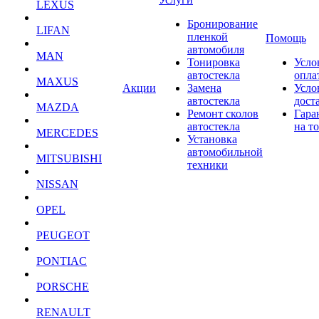
LEXUS
Бронирование
LIFAN
пленкой
Помощь
автомобиля
MAN
Тонировка
Усло
автостекла
опла
MAXUS
Акции
Замена
Усло
автостекла
дост
MAZDA
Ремонт сколов
Гара
автостекла
на т
MERCEDES
Установка
автомобильной
MITSUBISHI
техники
NISSAN
OPEL
PEUGEOT
PONTIAC
PORSCHE
RENAULT