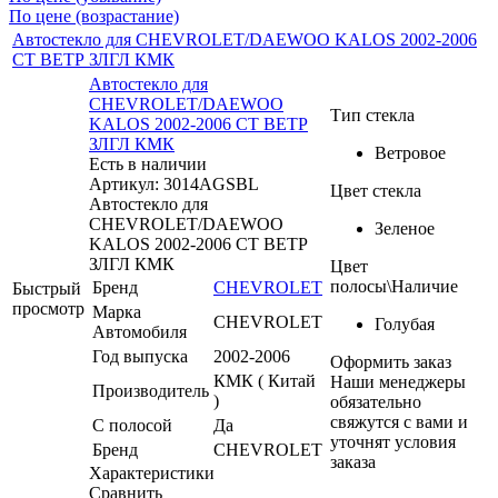
По цене (возрастание)
Автостекло для CHEVROLET/DAEWOO KALOS 2002-2006
СТ ВЕТР ЗЛГЛ КМК
Автостекло для
CHEVROLET/DAEWOO
Тип стекла
KALOS 2002-2006 СТ ВЕТР
ЗЛГЛ КМК
Ветровое
Есть в наличии
Артикул: 3014AGSBL
Цвет стекла
Автостекло для
CHEVROLET/DAEWOO
Зеленое
KALOS 2002-2006 СТ ВЕТР
ЗЛГЛ КМК
Цвет
полосы\Наличие
Бренд
CHEVROLET
Быстрый
просмотр
Марка
CHEVROLET
Голубая
Автомобиля
Год выпуска
2002-2006
Оформить заказ
КМК ( Китай
Наши менеджеры
Производитель
)
обязательно
свяжутся с вами и
С полосой
Да
уточнят условия
Бренд
CHEVROLET
заказа
Характеристики
Сравнить