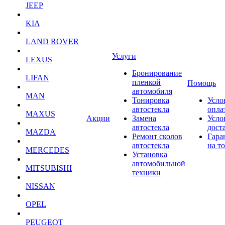
JEEP
KIA
LAND ROVER
Услуги
LEXUS
Бронирование
LIFAN
пленкой
Помощь
автомобиля
MAN
Тонировка
Усло
автостекла
опла
MAXUS
Акции
Замена
Усло
автостекла
дост
MAZDA
Ремонт сколов
Гара
автостекла
на т
MERCEDES
Установка
автомобильной
MITSUBISHI
техники
NISSAN
OPEL
PEUGEOT